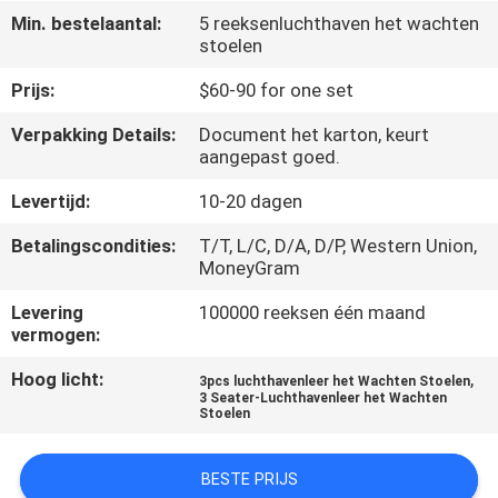
CONTACTEER
Min. bestelaantal:
5 reeksenluchthaven het wachten
ONS
stoelen
Prijs:
$60-90 for one set
NIEUWS
Verpakking Details:
Document het karton, keurt
aangepast goed.
VERZOEK
Levertijd:
10-20 dagen
OM
Betalingscondities:
T/T, L/C, D/A, D/P, Western Union,
EEN
MoneyGram
CITAAT
Levering
100000 reeksen één maand
vermogen:
SITEMAP
Hoog licht:
,
3pcs luchthavenleer het Wachten Stoelen
3 Seater-Luchthavenleer het Wachten
Stoelen
PRIVACY
POLICY
BESTE PRIJS