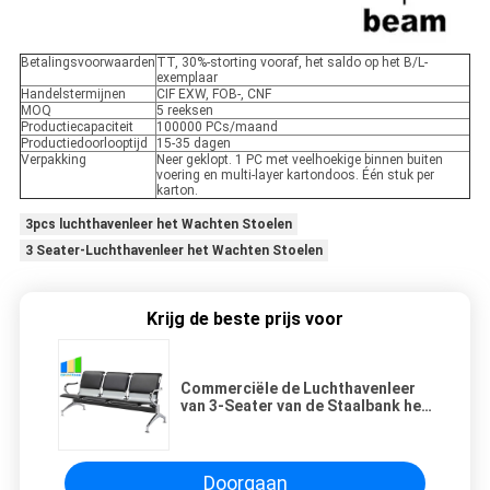
Betalingsvoorwaarden
TT, 30%-storting vooraf, het saldo op het B/L-
exemplaar
Handelstermijnen
CIF EXW, FOB-, CNF
MOQ
5 reeksen
Productiecapaciteit
100000 PCs/maand
Productiedoorlooptijd
15-35 dagen
Verpakking
Neer geklopt. 1 PC met veelhoekige binnen buiten
voering en multi-layer kartondoos. Één stuk per
karton.
3pcs luchthavenleer het Wachten Stoelen
3 Seater-Luchthavenleer het Wachten Stoelen
Krijg de beste prijs voor
Commerciële de Luchthavenleer
van 3-Seater van de Staalbank het
Wachten Stoelen
Doorgaan