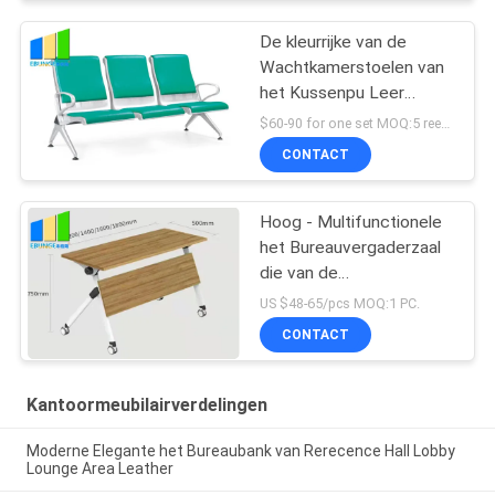
De kleurrijke van de
Wachtkamerstoelen van
het Kussenpu Leer
Luchthaven Seaters
$60-90 for one set MOQ:5 reeksenluchthaven het wachten stoelen
CONTACT
Hoog - Multifunctionele
het Bureauvergaderzaal
die van de
dichtheidsraad Lijsten
US $48-65/pcs MOQ:1 PC.
vouwen
CONTACT
Kantoormeubilairverdelingen
Moderne Elegante het Bureaubank van Rerecence Hall Lobby
Lounge Area Leather