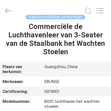
Bunge
Building
Material
Industrial
Co.,
Kantoormeubilairverdelingen
Ltd.
All
Commerciële de
HUIS
Rights
Reserved.
Luchthavenleer van 3-Seater
PRODUCTEN
van de Staalbank het Wachten
Stoelen
ONGEVEER
ONS
Plaats van
Guangzhou, China
herkomst:
FABRIEKSREIS
Merknaam:
EBUNGE
Certificering:
ISO9001
KWALITEITSCONTROLE
Modelnummer:
BG01 luchthaven het wachten
stoelen