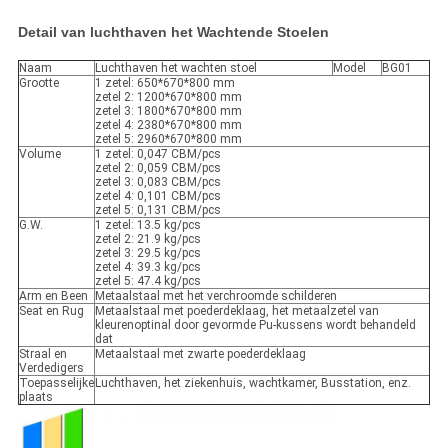
Detail van luchthaven het Wachtende Stoelen
Naam
Luchthaven het wachten stoel
Model
BG01
Grootte
1 zetel: 650*670*800 mm
zetel 2: 1200*670*800 mm
zetel 3: 1800*670*800 mm
zetel 4: 2380*670*800 mm
zetel 5: 2960*670*800 mm
Volume
1 zetel: 0,047 CBM/pcs
zetel 2: 0,059 CBM/pcs
zetel 3: 0,083 CBM/pcs
zetel 4: 0,101 CBM/pcs
zetel 5: 0,131 CBM/pcs
G.W.
1 zetel: 13.5 kg/pcs
zetel 2: 21.9 kg/pcs
zetel 3: 29.5 kg/pcs
zetel 4: 39.3 kg/pcs
zetel 5: 47.4 kg/pcs
Arm en Been
Metaalstaal met het verchroomde schilderen
Seat en Rug
Metaalstaal met poederdeklaag, het metaalzetel van
kleurenoptinal door gevormde Pu-kussens wordt behandeld
dat
Straal en
Metaalstaal met zwarte poederdeklaag
Verdedigers
Toepasselijke
Luchthaven, het ziekenhuis, wachtkamer, Busstation, enz.
plaats