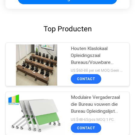
Top Producten
Houten Klaslokaal
Opleidingszaal
Bureaus/Vouwbare
Conferentietafelbladen
US $60-88 per set MOQ:Geen MOQ, kleine ingestemde met hoeveelheid
met Wielen
CONTACT
Modulaire Vergaderzaal
die Bureau vouwen die
Bureau Opleidingslijst
met Wielen vouwen
US $48-65/pcs MOQ:1 PC.
CONTACT