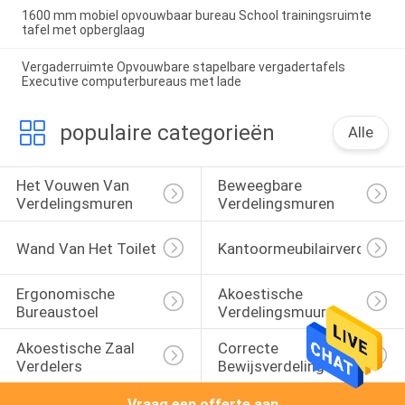
1600 mm mobiel opvouwbaar bureau School trainingsruimte
tafel met opberglaag
Vergaderruimte Opvouwbare stapelbare vergadertafels
Executive computerbureaus met lade
populaire categorieën
Alle
Het Vouwen Van 
Beweegbare 
Verdelingsmuren
Verdelingsmuren
Wand Van Het Toilet
Kantoormeubilairverdeling
Ergonomische 
Akoestische 
Bureaustoel
Verdelingsmuur
Akoestische Zaal 
Correcte 
Verdelers
Bewijsverdelingen
Vraag een offerte aan