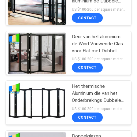
aluminium de Dubbele
Glas Geluiddichte
US $100-200 per square meter MOQ:Geen MOQ, 1 vierkante ook beschikbare meter
Vouwende
CONTACT
Deur van het aluminium
de Wind Vouwende Glas
voor Flat met Dubbel
Verglaasd Glas
US $100-200 per square meter MOQ:Geen MOQ, 1 vierkante ook beschikbare meter
CONTACT
Het thermische
Aluminium die van het
Onderbrekings Dubbele
Glas de Deur van het
US $100-200 per square meter MOQ:Geen MOQ, 1 vierkante ook beschikbare meter
Terrasglas voor
CONTACT
Vergaderzaal vouwen
Doppelglazen