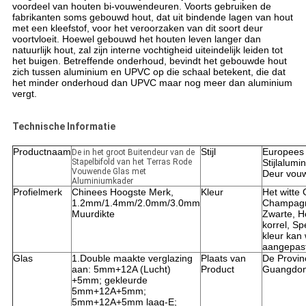
voordeel van houten bi-vouwendeuren. Voorts gebruiken de
fabrikanten soms gebouwd hout, dat uit bindende lagen van hout
met een kleefstof, voor het veroorzaken van dit soort deur
voortvloeit. Hoewel gebouwd het houten leven langer dan
natuurlijk hout, zal zijn interne vochtigheid uiteindelijk leiden tot
het buigen. Betreffende onderhoud, bevindt het gebouwde hout
zich tussen aluminium en UPVC op die schaal betekent, die dat
het minder onderhoud dan UPVC maar nog meer dan aluminium
vergt.
Technische Informatie
Productnaam
Stijl
Europees
De in het groot Buitendeur van de
Stapelbifold van het Terras Rode
Stijlalumi
Vouwende Glas met
Deur vou
Aluminiumkader
Profielmerk
Chinees Hoogste Merk,
Kleur
Het witte G
1.2mm/1.4mm/2.0mm/3.0mm
Champag
Muurdikte
Zwarte, H
korrel, Sp
kleur kan
aangepas
Glas
1.Double maakte verglazing
Plaats van
De Provin
aan: 5mm+12A (Lucht)
Product
Guangdon
+5mm; gekleurde
5mm+12A+5mm;
5mm+12A+5mm laag-E;