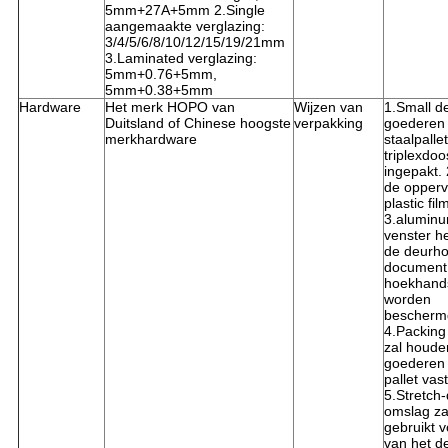
5mm+27A+5mm 2.Single
aangemaakte verglazing:
3/4/5/6/8/10/12/15/19/21mm
3.Laminated verglazing:
5mm+0.76+5mm,
5mm+0.38+5mm
Hardware
Het merk HOPO van
Wijzen van
1.Small d
Duitsland of Chinese hoogste
verpakking
goederen 
merkhardware
staalpallet
triplexdo
ingepakt. 
de opperv
plastic fi
3.alumin
venster h
de deurho
document
hoekhand
worden
bescherm
4.Packing
zal houde
goederen
pallet va
5.Stretch
omslag zal
gebruikt v
van het d