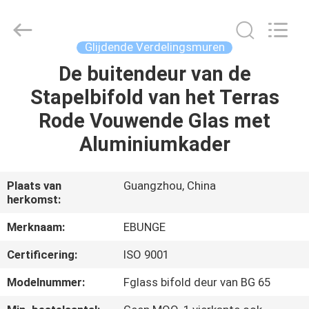
Bunge
Building
Material
Industrial
Co.,
Glijdende Verdelingsmuren
Ltd.
All
De buitendeur van de
HUIS
Rights
Reserved.
Stapelbifold van het Terras
PRODUCTEN
Rode Vouwende Glas met
Aluminiumkader
ONGEVEER
ONS
Plaats van
Guangzhou, China
herkomst:
FABRIEKSREIS
Merknaam:
EBUNGE
Certificering:
ISO 9001
KWALITEITSCONTROLE
Modelnummer:
Fglass bifold deur van BG 65