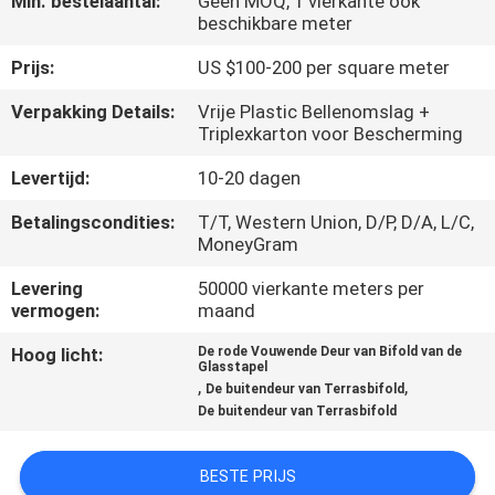
Min. bestelaantal:
Geen MOQ, 1 vierkante ook
CONTACTEER
beschikbare meter
ONS
Prijs:
US $100-200 per square meter
Verpakking Details:
Vrije Plastic Bellenomslag +
NIEUWS
Triplexkarton voor Bescherming
Levertijd:
10-20 dagen
VERZOEK
OM
Betalingscondities:
T/T, Western Union, D/P, D/A, L/C,
MoneyGram
EEN
Levering
50000 vierkante meters per
CITAAT
vermogen:
maand
Hoog licht:
De rode Vouwende Deur van Bifold van de
SITEMAP
Glasstapel
,
,
De buitendeur van Terrasbifold
De buitendeur van Terrasbifold
PRIVACY
POLICY
BESTE PRIJS