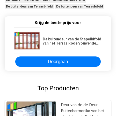
De rode Vouwende Deur van Bifold van de Glasstapel
De buitendeur van Terrasbifold
De buitendeur van Terrasbifold
Krijg de beste prijs voor
De buitendeur van de Stapelbifold
van het Terras Rode Vouwende
Glas met Aluminiumkader
Doorgaan
Top Producten
Deur van de de Deur
Buitenharmonika van het