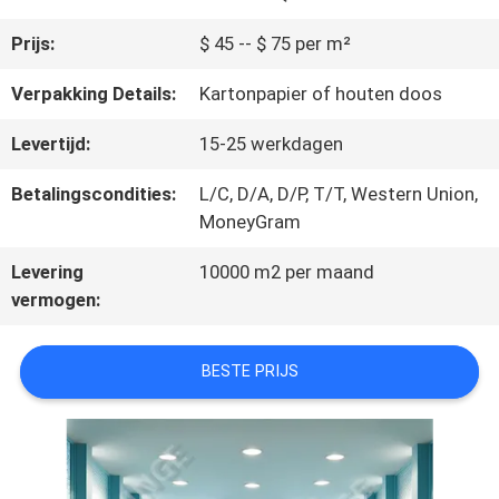
Prijs:
$ 45 -- $ 75 per m²
CONTACTEER
Verpakking Details:
Kartonpapier of houten doos
ONS
Levertijd:
15-25 werkdagen
Betalingscondities:
L/C, D/A, D/P, T/T, Western Union,
NIEUWS
MoneyGram
Levering
10000 m2 per maand
VERZOEK
vermogen:
OM
BESTE PRIJS
EEN
CITAAT