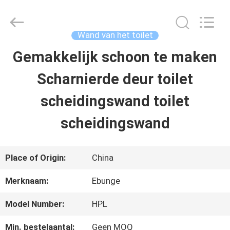
Guangdong
Bunge
Building
Material
Wand van het toilet
Industrial
Co.,
Gemakkelijk schoon te maken
HUIS
Ltd.
All
Rights
Scharnierde deur toilet
Reserved.
PRODUCTEN
scheidingswand toilet
scheidingswand
ONGEVEER
ONS
Place of Origin:
China
Merknaam:
Ebunge
FABRIEKSREIS
Model Number:
HPL
KWALITEITSCONTROLE
Min. bestelaantal:
Geen MOQ