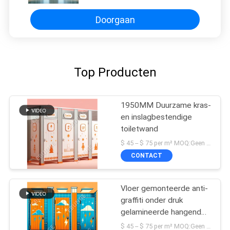
Doorgaan
Top Producten
1950MM Duurzame kras-
en inslagbestendige
toiletwand
$ 45 -- $ 75 per m² MOQ:Geen MOQ
CONTACT
Vloer gemonteerde anti-
graffiti onder druk
gelamineerde hangende
badkamer
$ 45 -- $ 75 per m² MOQ:Geen MOQ