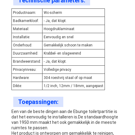
Technische parameters:
Productnaam:
Wc-scherm
Badkamerkloof:
- Ja, dat klopt.
Materiaal:
Hoogdruklaminaat
Installatie:
Eenvoudig en snel
Onderhoud:
Gemakkelijk schoon te maken
Duurzaamheid:
Krabbel- en slagwerend
Brandweerstand:
- Ja, dat klopt.
Privacyniveau:
Volledige privacy
Hardware:
304 roestvrij staal of op maat
Dikte:
1/2 inch, 12mm / 18mm, aangepast
Toepassingen:
Een van de beste dingen aan de Ebunge toiletpartitie is
dat het eenvoudig te installeren is.De standaardhoogte
van 1950 mm maakt het ook gemakkelijk in de meeste
ruimtes te passen.
Het product is ontworpen om gemakkelijk te reinigen,