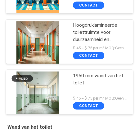
scheidingswand
CONTACT
Hoogdruklamineerde
toilettruimte voor
duurzaamheid en
krasbestendigheid
$ 45 -- $ 75 per m² MOQ:Geen MOQ
CONTACT
1950 mm wand van het
toilet
$ 45 -- $ 75 per m² MOQ:Geen MOQ
CONTACT
Wand van het toilet