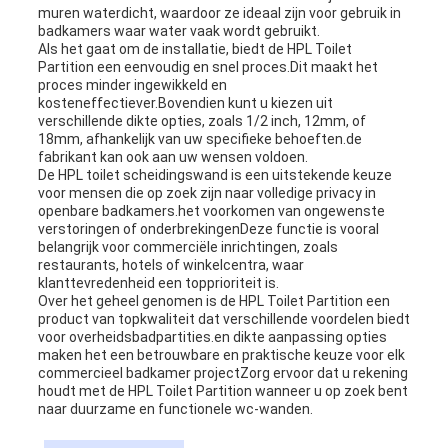
muren waterdicht, waardoor ze ideaal zijn voor gebruik in
badkamers waar water vaak wordt gebruikt.
Als het gaat om de installatie, biedt de HPL Toilet
Partition een eenvoudig en snel proces.Dit maakt het
proces minder ingewikkeld en
kosteneffectiever.Bovendien kunt u kiezen uit
verschillende dikte opties, zoals 1/2 inch, 12mm, of
18mm, afhankelijk van uw specifieke behoeften.de
fabrikant kan ook aan uw wensen voldoen.
De HPL toilet scheidingswand is een uitstekende keuze
voor mensen die op zoek zijn naar volledige privacy in
openbare badkamers.het voorkomen van ongewenste
verstoringen of onderbrekingenDeze functie is vooral
belangrijk voor commerciële inrichtingen, zoals
restaurants, hotels of winkelcentra, waar
klanttevredenheid een topprioriteit is.
Over het geheel genomen is de HPL Toilet Partition een
product van topkwaliteit dat verschillende voordelen biedt
voor overheidsbadpartities.en dikte aanpassing opties
maken het een betrouwbare en praktische keuze voor elk
commercieel badkamer projectZorg ervoor dat u rekening
houdt met de HPL Toilet Partition wanneer u op zoek bent
naar duurzame en functionele wc-wanden.