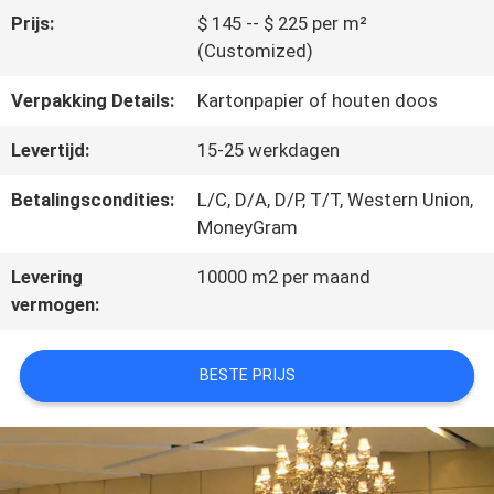
Prijs:
$ 145 -- $ 225 per m²
(Customized)
CONTACTEER
Verpakking Details:
Kartonpapier of houten doos
ONS
Levertijd:
15-25 werkdagen
NIEUWS
Betalingscondities:
L/C, D/A, D/P, T/T, Western Union,
MoneyGram
Levering
10000 m2 per maand
VERZOEK
vermogen:
OM
EEN
BESTE PRIJS
CITAAT