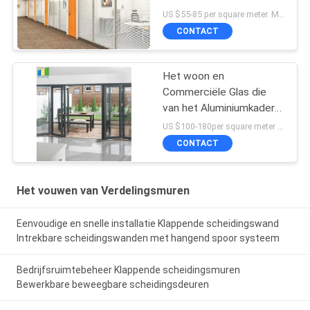
Verdelingsmuren van de
US $55-85 per square meter. MOQ:Geen MOQ, 1 vierkante ook beschikbare meter.
Bureauverdeling met
CONTACT
Aluminiumkader
Het woon en
Commerciële Glas die
van het Aluminiumkader
Bifold-Deurprijs glijden
US $100-180per square meter MOQ:Geen MOQ, 1 vierkante ook beschikbare meter
CONTACT
Het vouwen van Verdelingsmuren
Eenvoudige en snelle installatie Klappende scheidingswand
Intrekbare scheidingswanden met hangend spoor systeem
Bedrijfsruimtebeheer Klappende scheidingsmuren
Bewerkbare beweegbare scheidingsdeuren