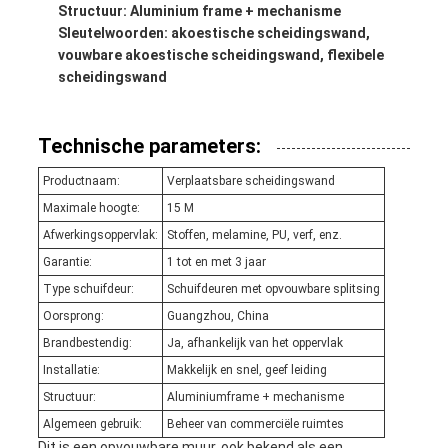
Structuur: Aluminium frame + mechanisme
Sleutelwoorden: akoestische scheidingswand,
vouwbare akoestische scheidingswand, flexibele
scheidingswand
Technische parameters:
Productnaam:
Verplaatsbare scheidingswand
Maximale hoogte:
15 M
Afwerkingsoppervlak:
Stoffen, melamine, PU, verf, enz.
Garantie:
1 tot en met 3 jaar
Type schuifdeur:
Schuifdeuren met opvouwbare splitsing
Oorsprong:
Guangzhou, China
Brandbestendig:
Ja, afhankelijk van het oppervlak
Installatie:
Makkelijk en snel, geef leiding
Structuur:
Aluminiumframe + mechanisme
Algemeen gebruik:
Beheer van commerciële ruimtes
Dit is een opvouwbare muur, ook bekend als een