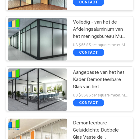
de Scheidingsverdeling
CONTACT
Volledig - van het de
Afdelingsaluminium van
het meningsbureau Muur
van de het Kader de Glas
US $55-85 per square meter. MOQ:Geen MOQ, 1 vierkante ook beschikbare meter.
Vaste Verdeling voor
CONTACT
Vergaderzaal
Aangepaste van het het
Kader Demonteerbare
Glas van het
Bureaualuminium de
US $55-85 per square meter. MOQ:Geen MOQ, 1 vierkante ook beschikbare meter.
Verdelings Volledige
CONTACT
Hoogte
Demonteerbare
Geluiddichte Dubbele
Glas Vaste de