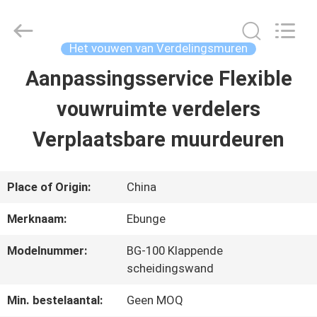
Guangdong
Bunge
Building
Material
Het vouwen van Verdelingsmuren
Industrial
Co.,
Aanpassingsservice Flexible
HUIS
Ltd.
All
Rights
vouwruimte verdelers
Reserved.
PRODUCTEN
Verplaatsbare muurdeuren
ONGEVEER
Place of Origin:
China
ONS
Merknaam:
Ebunge
Modelnummer:
BG-100 Klappende
FABRIEKSREIS
scheidingswand
Min. bestelaantal:
Geen MOQ
KWALITEITSCONTROLE