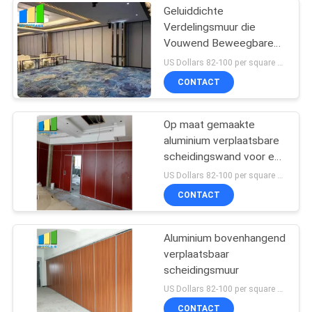
Geluiddichte
Verdelingsmuur die
Vouwend Beweegbare
Verdelingen voor
US Dollars 82-100 per square meter MOQ:Geen MOQ, klein hoeveelheidsonthaal
Restaurant glijden
CONTACT
Op maat gemaakte
aluminium verplaatsbare
scheidingswand voor een
hoogte van 15 M max
US Dollars 82-100 per square meter MOQ:No MOQ
600-1200 mm
CONTACT
Aluminium bovenhangend
verplaatsbaar
scheidingsmuur
US Dollars 82-100 per square meter MOQ:No MOQ
CONTACT