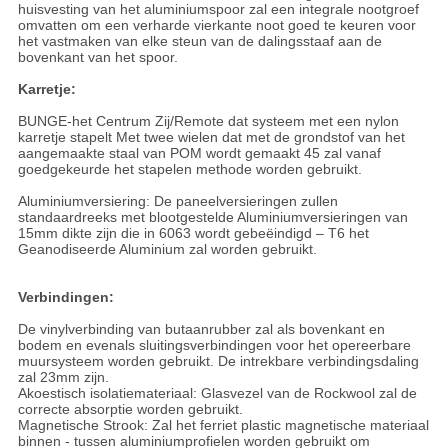
huisvesting van het aluminiumspoor zal een integrale nootgroef
omvatten om een verharde vierkante noot goed te keuren voor
het vastmaken van elke steun van de dalingsstaaf aan de
bovenkant van het spoor.
Karretje:
BUNGE-het Centrum Zij/Remote dat systeem met een nylon
karretje stapelt Met twee wielen dat met de grondstof van het
aangemaakte staal van POM wordt gemaakt 45 zal vanaf
goedgekeurde het stapelen methode worden gebruikt.
Aluminiumversiering: De paneelversieringen zullen
standaardreeks met blootgestelde Aluminiumversieringen van
15mm dikte zijn die in 6063 wordt gebeëindigd – T6 het
Geanodiseerde Aluminium zal worden gebruikt.
Verbindingen:
De vinylverbinding van butaanrubber zal als bovenkant en
bodem en evenals sluitingsverbindingen voor het opereerbare
muursysteem worden gebruikt. De intrekbare verbindingsdaling
zal 23mm zijn.
Akoestisch isolatiemateriaal: Glasvezel van de Rockwool zal de
correcte absorptie worden gebruikt.
Magnetische Strook: Zal het ferriet plastic magnetische materiaal
binnen - tussen aluminiumprofielen worden gebruikt om