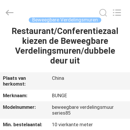
Bunge
Building
Material
Industrial
Co.,
Beweegbare Verdelingsmuren
Ltd.
All
Restaurant/Conferentiezaal
HUIS
Rights
Reserved.
kiezen de Beweegbare
PRODUCTEN
Verdelingsmuren/dubbele
deur uit
ONGEVEER
ONS
Plaats van
China
herkomst:
FABRIEKSREIS
Merknaam:
BUNGE
Modelnummer:
beweegbare verdelingsmuur
KWALITEITSCONTROLE
series85
Min. bestelaantal:
10 vierkante meter