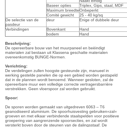
Naakt eindig
Baseer opties
Triplex, Gips, staal, MDF
Maximum breedte
Onbeperkt
Comité gewicht
25 - 40 kg/sq
De selectie van de
deur
Enige of dubbele deur
pasdeur
Verbindingen
Bovenkant
Hand
bodem
Hand
Beschrijving:
De opereerbare bouw van het muurpaneel en beëindigt
materialen zal bestaan uit Klassena geschatte materialen
overeenkomstig BUNGE-Normen.
Verrichting:
De verdelingen zullen hoogste gesteunde zijn, manueel in
werking gestelde panelen die op een gebied worden gestapeld
dat in de plannen wordt benoemd. Wanneer gesloten, zal de
opereerbare muur een volledige correcte vertragersbarrière
verstrekken. Geen vloerspoor zal worden gebruikt.
Spoor:
De sporen worden gemaakt van uitgedreven 6063 – T6
geanodiseerd aluminium. De spoorhuisvesting gebruiken=zal=
groeven en met elkaar verbindende staalspelden voor positieve
groepering van aangrenzende spoorsecties, en zal wordt
versterkt boven door de steunen van de dalingsstaaf. De