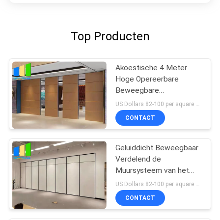
Top Producten
Akoestische 4 Meter
Hoge Opereerbare
Beweegbare
Verdelingsmuur voor
US Dollars 82-100 per square meter MOQ:Geen MOQ, klein hoeveelheidsonthaal
Kerk
CONTACT
Geluiddicht Beweegbaar
Verdelend de
Muursysteem van het
Schoolklaslokaal voor
US Dollars 82-100 per square meter MOQ:Geen MOQ, klein hoeveelheidsonthaal
Bureau
CONTACT