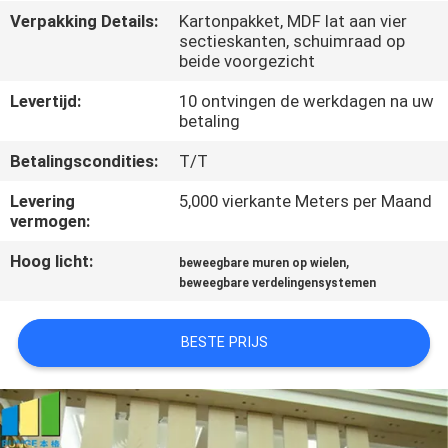
CONTACTEER
Verpakking Details:
Kartonpakket, MDF lat aan vier
ONS
sectieskanten, schuimraad op
beide voorgezicht
Levertijd:
10 ontvingen de werkdagen na uw
NIEUWS
betaling
Betalingscondities:
T/T
VERZOEK
OM
Levering
5,000 vierkante Meters per Maand
vermogen:
EEN
Hoog licht:
,
beweegbare muren op wielen
CITAAT
beweegbare verdelingensystemen
SITEMAP
BESTE PRIJS
PRIVACY
POLICY