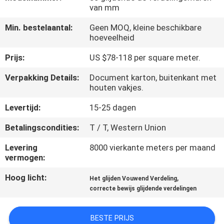
CONTACTEER
van mm
ONS
Min. bestelaantal:
Geen MOQ, kleine beschikbare
hoeveelheid
NIEUWS
Prijs:
US $78-118 per square meter.
Verpakking Details:
Document karton, buitenkant met
VERZOEK
houten vakjes.
OM
Levertijd:
15-25 dagen
EEN
Betalingscondities:
T / T, Western Union
CITAAT
Levering
8000 vierkante meters per maand
vermogen:
SITEMAP
Hoog licht:
,
Het glijden Vouwend Verdeling
correcte bewijs glijdende verdelingen
PRIVACY
POLICY
BESTE PRIJS