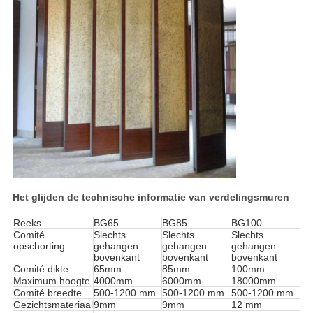
Het glijden de technische informatie van verdelingsmuren
Reeks
BG65
BG85
BG100
Comité
Slechts
Slechts
Slechts
opschorting
gehangen
gehangen
gehangen
bovenkant
bovenkant
bovenkant
Comité dikte
65mm
85mm
100mm
Maximum hoogte
4000mm
6000mm
18000mm
Comité breedte
500-1200 mm
500-1200 mm
500-1200 mm
Gezichtsmateriaal
9mm
9mm
12 mm