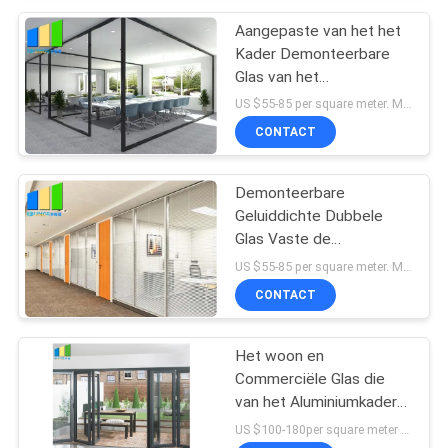
Aangepaste van het het
Kader Demonteerbare
Glas van het
Bureaualuminium de
US $55-85 per square meter. MOQ:Geen MOQ, 1 vierkante ook beschikbare meter.
Verdelings Volledige
CONTACT
Hoogte
Demonteerbare
Geluiddichte Dubbele
Glas Vaste de
Verdelingsmuren van de
US $55-85 per square meter. MOQ:Geen MOQ, 1 vierkante ook beschikbare meter.
Bureauverdeling met
CONTACT
Aluminiumkader
Het woon en
Commerciële Glas die
van het Aluminiumkader
Bifold-Deurprijs glijden
US $100-180per square meter MOQ:Geen MOQ, 1 vierkante ook beschikbare meter