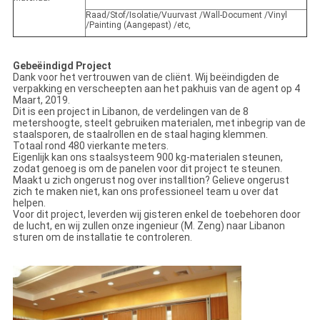
Raad/Stof/Isolatie/Vuurvast /Wall-Document /Vinyl
/Painting (Aangepast) /etc,
Gebeëindigd Project
Dank voor het vertrouwen van de cliënt. Wij beëindigden de
verpakking en verscheepten aan het pakhuis van de agent op 4
Maart, 2019.
Dit is een project in Libanon, de verdelingen van de 8
metershoogte, steelt gebruiken materialen, met inbegrip van de
staalsporen, de staalrollen en de staal haging klemmen.
Totaal rond 480 vierkante meters.
Eigenlijk kan ons staalsysteem 900 kg-materialen steunen,
zodat genoeg is om de panelen voor dit project te steunen.
Maakt u zich ongerust nog over installtion? Gelieve ongerust
zich te maken niet, kan ons professioneel team u over dat
helpen.
Voor dit project, leverden wij gisteren enkel de toebehoren door
de lucht, en wij zullen onze ingenieur (M. Zeng) naar Libanon
sturen om de installatie te controleren.