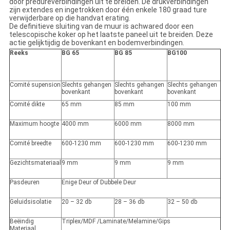
door predureverbindingen uit te breiden. De drukverbindingen
zijn extendes en ingetrokken door één enkele 180 graad ture
verwijderbare op die handvat erating.
De definitieve sluiting van de muur is achwared door een
telescopische koker op het laatste paneel uit te breiden. Deze
actie gelijktijdig de bovenkant en bodemverbindingen.
Reeks
BG 65
BG 85
BG100
Comité supension
Slechts gehangen
Slechts gehangen
Slechts gehangen
bovenkant
bovenkant
bovenkant
Comité dikte
65 mm
85 mm
100 mm
Maximum hoogte
4000 mm
6000 mm
8000 mm
Comité breedte
600-1230 mm
600-1230 mm
600-1230 mm
Gezichtsmateriaal
9 mm
9 mm
9 mm
Pasdeuren
Enige Deur of Dubbele Deur
Geluidsisolatie
20 – 32 db
28 – 36 db
32 – 50 db
Beëindig
Triplex/MDF /Laminate/Melamine/Gips
Materiaal