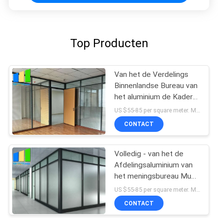
Top Producten
Van het de Verdelings
Binnenlandse Bureau van
het aluminium de Kader
Vaste Glas Muur van de
US $55-85 per square meter. MOQ:Geen MOQ, 1 vierkante ook beschikbare meter.
de Scheidingsverdeling
CONTACT
Volledig - van het de
Afdelingsaluminium van
het meningsbureau Muur
van de het Kader de Glas
US $55-85 per square meter. MOQ:Geen MOQ, 1 vierkante ook beschikbare meter.
Vaste Verdeling voor
CONTACT
Vergaderzaal