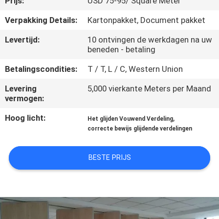
Prijs:
USD 75-95/ Square Meter
CONTACTEER
ONS
Verpakking Details:
Kartonpakket, Document pakket
Levertijd:
10 ontvingen de werkdagen na uw
beneden - betaling
NIEUWS
Betalingscondities:
T / T, L / C, Western Union
VERZOEK
Levering
5,000 vierkante Meters per Maand
OM
vermogen:
EEN
Hoog licht:
,
Het glijden Vouwend Verdeling
correcte bewijs glijdende verdelingen
CITAAT
BESTE PRIJS
SITEMAP
PRIVACY
POLICY