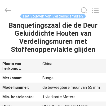
Bunge
Building
Material
Industrial
Co.,
Het vouwen van Verdelingsmuren
Ltd.
All
Banquetingszaal die de Deur
HUIS
Rights
Reserved.
Geluiddichte Houten van
PRODUCTEN
Verdelingsmuren met
Stoffenoppervlakte glijden
ONGEVEER
ONS
Plaats van
China
herkomst:
FABRIEKSREIS
Merknaam:
Bunge
Modelnummer:
de beweegbare muur van 65 mm
KWALITEITSCONTROLE
Min. bestelaantal:
1 vierkante Meters