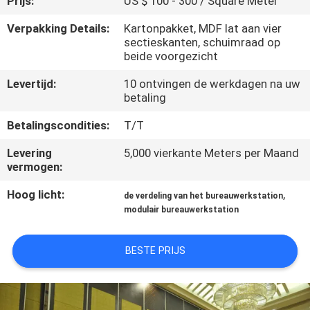
Prijs:
US $ 100 - 300 / Square Meter
CONTACTEER
ONS
Verpakking Details:
Kartonpakket, MDF lat aan vier
sectieskanten, schuimraad op
beide voorgezicht
NIEUWS
Levertijd:
10 ontvingen de werkdagen na uw
betaling
VERZOEK
Betalingscondities:
T/T
OM
Levering
5,000 vierkante Meters per Maand
EEN
vermogen:
CITAAT
Hoog licht:
,
de verdeling van het bureauwerkstation
modulair bureauwerkstation
SITEMAP
BESTE PRIJS
PRIVACY
POLICY