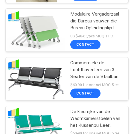
Modulaire Vergaderzaal
die Bureau vouwen die
Bureau Opleidingslijst
met Wielen vouwen
US $48-65/pcs MOQ:1 PC.
CONTACT
Commerciële de
Luchthavenleer van 3-
Seater van de Staalbank
het Wachten Stoelen
$60-90 for one set MOQ:5 reeksenluchthaven het wachten stoelen
CONTACT
De kleurrijke van de
Wachtkamerstoelen van
het Kussenpu Leer
Luchthaven Seaters
$60-90 for one set MOQ:5 reeksenluchthaven het wachten stoelen