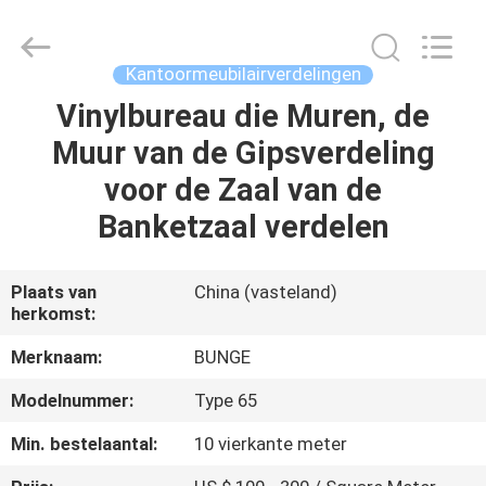
Bunge
Building
Material
Industrial
Co.,
Kantoormeubilairverdelingen
Ltd.
All
Vinylbureau die Muren, de
HUIS
Rights
Reserved.
Muur van de Gipsverdeling
PRODUCTEN
voor de Zaal van de
Banketzaal verdelen
ONGEVEER
ONS
Plaats van
China (vasteland)
herkomst:
FABRIEKSREIS
Merknaam:
BUNGE
Modelnummer:
Type 65
KWALITEITSCONTROLE
Min. bestelaantal:
10 vierkante meter