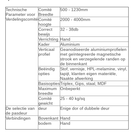
Technische
Comité
500 - 1230mm
Parameter voor
Breedte
Verdelingscomité
Comité
2000 - 4000mm
hoogte
Correct
32 - 38db
bewijs
Verrichting
Hand
Kader
Aluminium
Verticaal
Geanodiseerde aluminiumprofielen
profiel
met geïntegreerde magnetische
strook en verzegelende randen op
de binnenkant
Beëindig
Stof, vernisje, HPL-melamine, vinyl,
opties
tapijt, klanten eigen materiële,
Naakte afwerking
Basisopties
Triplex, Gips, staal, MDF
Maximum
Onbeperkt
breedte
Comité
25 - 40 kg/sq
gewicht
De selectie van
deur
Enige dor of dubbele deur
de pasdeur
Verbindingen
Bovenkant
Hand
bodem
Hand