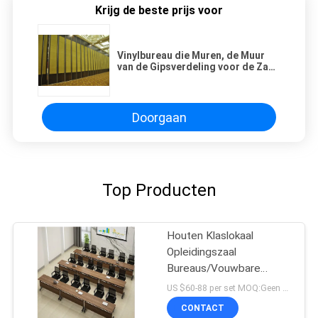
Krijg de beste prijs voor
Vinylbureau die Muren, de Muur
van de Gipsverdeling voor de Zaal
van de Banketzaal verdelen
Doorgaan
Top Producten
Houten Klaslokaal
Opleidingszaal
Bureaus/Vouwbare
Conferentietafelbladen
US $60-88 per set MOQ:Geen MOQ, kleine ingestemde met hoeveelheid
met Wielen
CONTACT