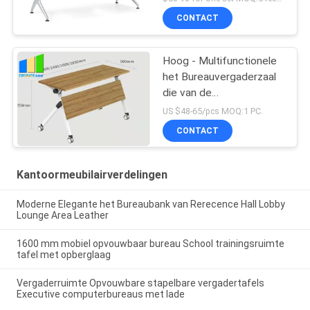
CONTACT
Hoog - Multifunctionele
het Bureauvergaderzaal
die van de
dichtheidsraad Lijsten
US $48-65/pcs MOQ:1 PC.
vouwen
CONTACT
Kantoormeubilairverdelingen
Moderne Elegante het Bureaubank van Rerecence Hall Lobby
Lounge Area Leather
1600 mm mobiel opvouwbaar bureau School trainingsruimte
tafel met opberglaag
Vergaderruimte Opvouwbare stapelbare vergadertafels
Executive computerbureaus met lade