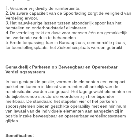
1.
Verander vrij dividly de ruimteruimte.
2.
De zware capaciteit van de Spoorlading zorgt de veiligheid van
Verdeling ervoor.
3.
Het nauwkeurige lassen tussen afzonderlijk spoor kan het
herstellen en onderhoudstarief elimineren.
4.
De verdeling trekt en duwt voor mensen één om gemakkelijk
het werkende werk in te behandelen.
5.
Brede toepassing: kan in Bureauplaats, commerciële plaats,
tentoonstellingsplaats, het Ziekenhuisplaats worden gebruikt.
Gemakkelijk Parkeren op Beweegbaar en Opereerbaar
Verdelingssysteem
In hun gestapelde positie, vormen de elementen een compact
pakket en kunnen in kleinst van ruimten afhankelijk van de
ruimtesituatie worden aangepast. Het lage gewicht elementen en
de bijbehorende structurele voordelen zijn hier bijzonder
merkbaar. De standaard het stapelen vier of het parkeren
spoorsystemen bieden geschikte operability met een minimum
van lawaai van de individuele elementen aan aangezien zij in
positie inzake beweegbaar en opereerbaar verdelingssysteem
glijden.
Specificaties: